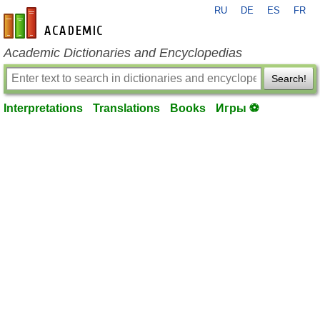
RU
DE
ES
FR
en-academic.com
Academic Dictionaries and Encyclopedias
Search!
Interpretations
Translations
Books
Игры ⚽