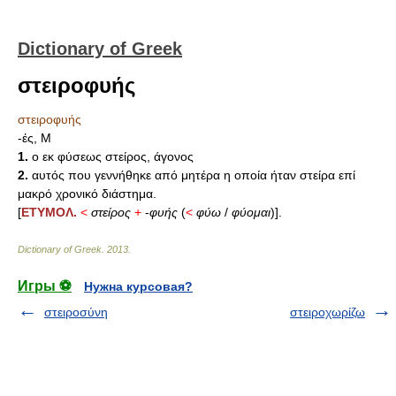
Dictionary of Greek
στειροφυής
στειροφυής
-ές, Μ
1.
ο εκ φύσεως στείρος, άγονος
2.
αυτός που γεννήθηκε από μητέρα η οποία ήταν στείρα επί
μακρό χρονικό διάστημα.
[
ΕΤΥΜΟΛ.
<
στείρος
+
-
φυής
(
<
φύω
/
φύομαι
)].
Dictionary of Greek
.
2013
.
Игры ⚽
Нужна курсовая?
στειροσύνη
στειροχωρίζω